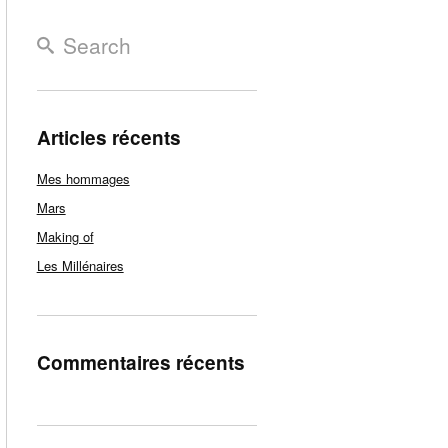
Articles récents
Mes hommages
Mars
Making of
Les Millénaires
Commentaires récents