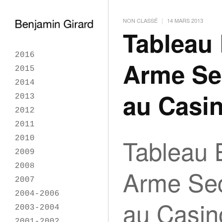
|
NON CLASSÉ
14 MARS 2013
Tableau 
2016
Arme Se
2015
2014
au Casi
2013
2012
2011
Tableau B
2010
2009
2008
Arme Sec
2007
2004-2006
au Casin
2003-2004
2001-2002