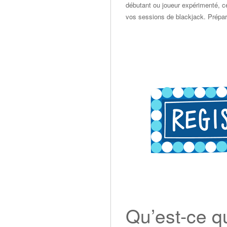
débutant ou joueur expérimenté, cet
vos sessions de blackjack. Prépar
Qu’est-ce q