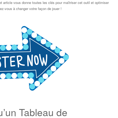
 article vous donne toutes les clés pour maîtriser cet outil et optimiser
ez-vous à changer votre façon de jouer !
u’un Tableau de