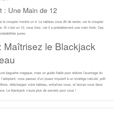
 : Une Main de 12
le croupier montre un 4. Le tableau vous dit de rester, car le croupier
e. Si c’est un 10, vous tirez, car il a probablement une main forte. Ces
probabilités pures.
 Maîtrisez le Blackjack
leau
une baguette magique, mais un guide fiable pour réduire l’avantage du
l’adoptant, vous passez d’un joueur impulsif à un stratège calculé, prêt
. Alors, téléchargez votre tableau, entraînez-vous, et lancez-vous dans
nce. Le blackjack n’aura plus de secrets pour vous !