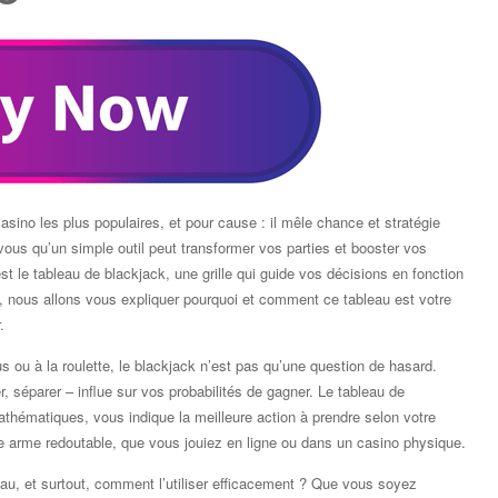
asino les plus populaires, et pour cause : il mêle chance et stratégie
us qu’un simple outil peut transformer vos parties et booster vos
est le tableau de blackjack, une grille qui guide vos décisions en fonction
e, nous allons vous expliquer pourquoi et comment ce tableau est votre
.
ou à la roulette, le blackjack n’est pas qu’une question de hasard.
er, séparer – influe sur vos probabilités de gagner. Le tableau de
thématiques, vous indique la meilleure action à prendre selon votre
ne arme redoutable, que vous jouiez en ligne ou dans un casino physique.
u, et surtout, comment l’utiliser efficacement ? Que vous soyez