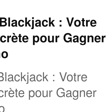
Blackjack : Votre
crète pour Gagner
no
lackjack : Votre
rète pour Gagner
o