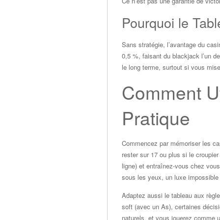
Ce n’est pas une garantie de victo
Pourquoi le Tabl
Sans stratégie, l’avantage du casi
0,5 %, faisant du blackjack l’un d
le long terme, surtout si vous mis
Comment Uti
Pratique
Commencez par mémoriser les cas l
rester sur 17 ou plus si le croupie
ligne) et entraînez-vous chez vous
sous les yeux, un luxe impossible 
Adaptez aussi le tableau aux règles
soft (avec un As), certaines déci
naturels, et vous jouerez comme u