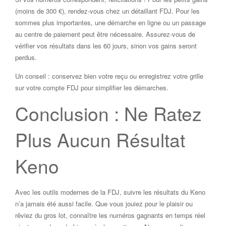
(moins de 300 €), rendez-vous chez un détaillant FDJ. Pour les
sommes plus importantes, une démarche en ligne ou un passage
au centre de paiement peut être nécessaire. Assurez-vous de
vérifier vos résultats dans les 60 jours, sinon vos gains seront
perdus.
Un conseil : conservez bien votre reçu ou enregistrez votre grille
sur votre compte FDJ pour simplifier les démarches.
Conclusion : Ne Ratez
Plus Aucun Résultat
Keno
Avec les outils modernes de la FDJ, suivre les résultats du Keno
n’a jamais été aussi facile. Que vous jouiez pour le plaisir ou
rêviez du gros lot, connaître les numéros gagnants en temps réel