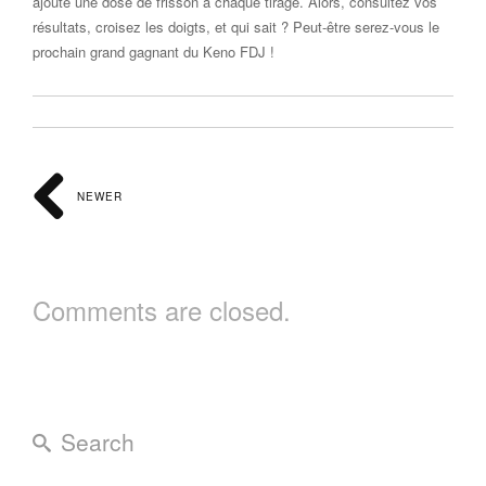
ajoute une dose de frisson à chaque tirage. Alors, consultez vos
résultats, croisez les doigts, et qui sait ? Peut-être serez-vous le
prochain grand gagnant du Keno FDJ !
NEWER
Comments are closed.