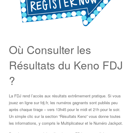
Où Consulter les
Résultats du Keno FDJ
?
La FDJ rend l’accès aux résultats extrêmement pratique. Si vous
jouez en ligne sur fdj.fr, les numéros gagnants sont publiés peu
après chaque tirage – vers 13h45 pour le midi et 21h pour le soir.
Un simple clic sur la section “Résultats Keno” vous donne toutes
les informations, y compris le Multiplicateur et le Numéro Jackpot.