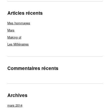
Articles récents
Mes hommages
Mars
Making of
Les Millénaires
Commentaires récents
Archives
mars 2014