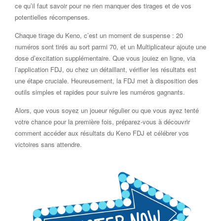
ce qu’il faut savoir pour ne rien manquer des tirages et de vos
potentielles récompenses.
Chaque tirage du Keno, c’est un moment de suspense : 20
numéros sont tirés au sort parmi 70, et un Multiplicateur ajoute une
dose d’excitation supplémentaire. Que vous jouiez en ligne, via
l’application FDJ, ou chez un détaillant, vérifier les résultats est
une étape cruciale. Heureusement, la FDJ met à disposition des
outils simples et rapides pour suivre les numéros gagnants.
Alors, que vous soyez un joueur régulier ou que vous ayez tenté
votre chance pour la première fois, préparez-vous à découvrir
comment accéder aux résultats du Keno FDJ et célébrer vos
victoires sans attendre.