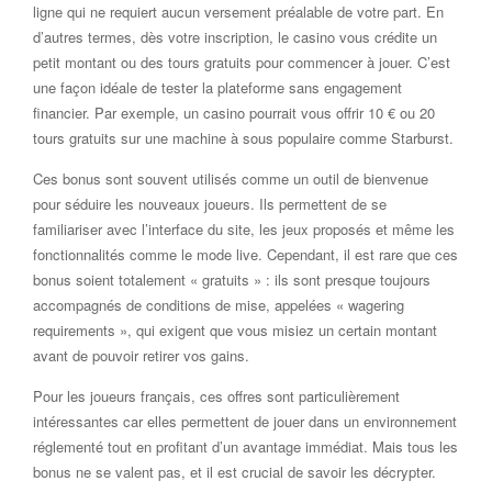
ligne qui ne requiert aucun versement préalable de votre part. En
d’autres termes, dès votre inscription, le casino vous crédite un
petit montant ou des tours gratuits pour commencer à jouer. C’est
une façon idéale de tester la plateforme sans engagement
financier. Par exemple, un casino pourrait vous offrir 10 € ou 20
tours gratuits sur une machine à sous populaire comme Starburst.
Ces bonus sont souvent utilisés comme un outil de bienvenue
pour séduire les nouveaux joueurs. Ils permettent de se
familiariser avec l’interface du site, les jeux proposés et même les
fonctionnalités comme le mode live. Cependant, il est rare que ces
bonus soient totalement « gratuits » : ils sont presque toujours
accompagnés de conditions de mise, appelées « wagering
requirements », qui exigent que vous misiez un certain montant
avant de pouvoir retirer vos gains.
Pour les joueurs français, ces offres sont particulièrement
intéressantes car elles permettent de jouer dans un environnement
réglementé tout en profitant d’un avantage immédiat. Mais tous les
bonus ne se valent pas, et il est crucial de savoir les décrypter.