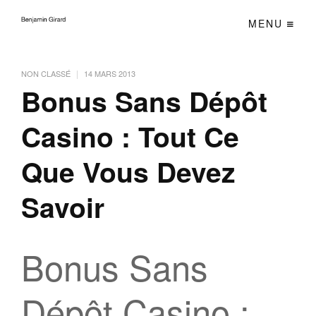
MENU
|
NON CLASSÉ
14 MARS 2013
Bonus Sans Dépôt
Casino : Tout Ce
Que Vous Devez
Savoir
Bonus Sans
Dépôt Casino :