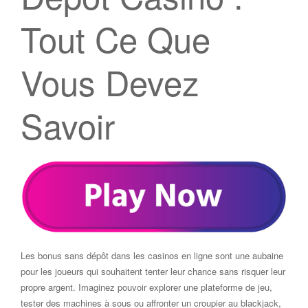
Tout Ce Que
Vous Devez
Savoir
Les bonus sans dépôt dans les casinos en ligne sont une aubaine
pour les joueurs qui souhaitent tenter leur chance sans risquer leur
propre argent. Imaginez pouvoir explorer une plateforme de jeu,
tester des machines à sous ou affronter un croupier au blackjack,