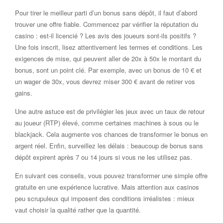
Pour tirer le meilleur parti d’un bonus sans dépôt, il faut d’abord
trouver une offre fiable. Commencez par vérifier la réputation du
casino : est-il licencié ? Les avis des joueurs sont-ils positifs ?
Une fois inscrit, lisez attentivement les termes et conditions. Les
exigences de mise, qui peuvent aller de 20x à 50x le montant du
bonus, sont un point clé. Par exemple, avec un bonus de 10 € et
un wager de 30x, vous devrez miser 300 € avant de retirer vos
gains.
Une autre astuce est de privilégier les jeux avec un taux de retour
au joueur (RTP) élevé, comme certaines machines à sous ou le
blackjack. Cela augmente vos chances de transformer le bonus en
argent réel. Enfin, surveillez les délais : beaucoup de bonus sans
dépôt expirent après 7 ou 14 jours si vous ne les utilisez pas.
En suivant ces conseils, vous pouvez transformer une simple offre
gratuite en une expérience lucrative. Mais attention aux casinos
peu scrupuleux qui imposent des conditions irréalistes : mieux
vaut choisir la qualité rather que la quantité.