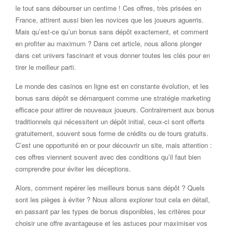
le tout sans débourser un centime ! Ces offres, très prisées en
France, attirent aussi bien les novices que les joueurs aguerris.
Mais qu’est-ce qu’un bonus sans dépôt exactement, et comment
en profiter au maximum ? Dans cet article, nous allons plonger
dans cet univers fascinant et vous donner toutes les clés pour en
tirer le meilleur parti.
Le monde des casinos en ligne est en constante évolution, et les
bonus sans dépôt se démarquent comme une stratégie marketing
efficace pour attirer de nouveaux joueurs. Contrairement aux bonus
traditionnels qui nécessitent un dépôt initial, ceux-ci sont offerts
gratuitement, souvent sous forme de crédits ou de tours gratuits.
C’est une opportunité en or pour découvrir un site, mais attention :
ces offres viennent souvent avec des conditions qu’il faut bien
comprendre pour éviter les déceptions.
Alors, comment repérer les meilleurs bonus sans dépôt ? Quels
sont les pièges à éviter ? Nous allons explorer tout cela en détail,
en passant par les types de bonus disponibles, les critères pour
choisir une offre avantageuse et les astuces pour maximiser vos