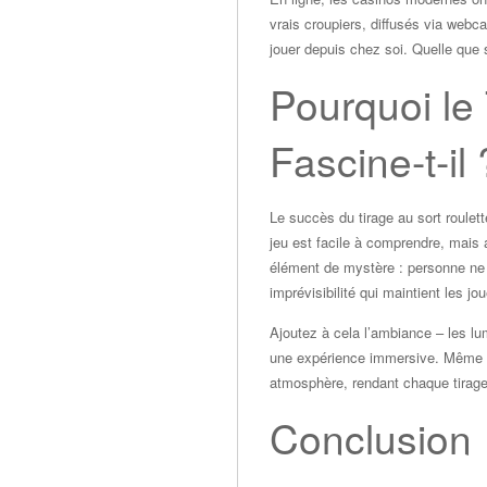
vrais croupiers, diffusés via webc
jouer depuis chez soi. Quelle que so
Pourquoi le 
Fascine-t-il 
Le succès du tirage au sort roulet
jeu est facile à comprendre, mais a
élément de mystère : personne ne p
imprévisibilité qui maintient les jo
Ajoutez à cela l’ambiance – les lu
une expérience immersive. Même en
atmosphère, rendant chaque tirag
Conclusion