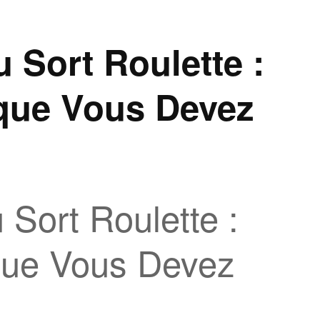
u Sort Roulette :
 que Vous Devez
 Sort Roulette :
que Vous Devez