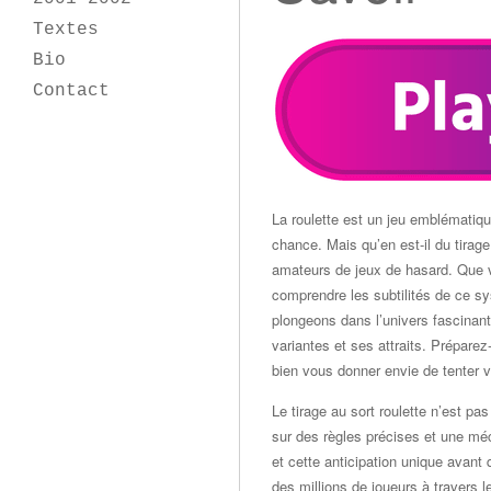
Textes
Bio
Contact
La roulette est un jeu emblématiq
chance. Mais qu’en est-il du tirage
amateurs de jeux de hasard. Que v
comprendre les subtilités de ce sy
plongeons dans l’univers fascinant
variantes et ses attraits. Prépare
bien vous donner envie de tenter v
Le tirage au sort roulette n’est p
sur des règles précises et une méc
et cette anticipation unique avant q
des millions de joueurs à travers 