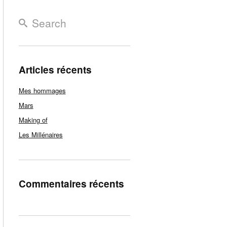
Articles récents
Mes hommages
Mars
Making of
Les Millénaires
Commentaires récents