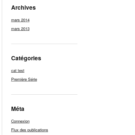
Archives
mars 2014
mars 2013
Catégories
cat test
Première Série
Méta
Connexion
Flux des publications