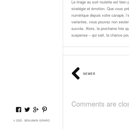
Le tirage au sort roulette est bien
stratégie et émotion. Que vous pré
numérique depuis votre canapé, l
variantes, vous pouvez non seulem
succès. Alors, la prochaine fois q
suspense – qui sait, la chance pour
NEWER
Comments are clo
© 2025 - BENJAMIN GIRARD