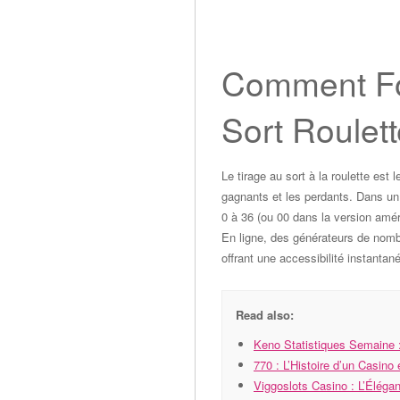
Comment Fo
Sort Roulett
Le tirage au sort à la roulette est
gagnants et les perdants. Dans un 
0 à 36 (ou 00 dans la version amér
En ligne, des générateurs de nombr
offrant une accessibilité instantan
Read also:
Keno Statistiques Semaine 
770 : L’Histoire d’un Casino
Viggoslots Casino : L’Éléga