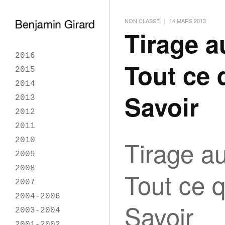
|
NON CLASSÉ
14 MARS 2013
Tirage a
2016
Tout ce
2015
2014
Savoir
2013
2012
2011
Tirage au
2010
2009
2008
Tout ce 
2007
2004-2006
Savoir
2003-2004
2001-2002