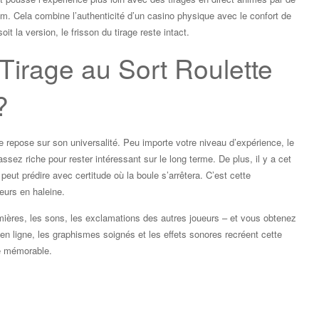
am. Cela combine l’authenticité d’un casino physique avec le confort de
it la version, le frisson du tirage reste intact.
Tirage au Sort Roulette
?
te repose sur son universalité. Peu importe votre niveau d’expérience, le
ssez riche pour rester intéressant sur le long terme. De plus, il y a cet
eut prédire avec certitude où la boule s’arrêtera. C’est cette
ueurs en haleine.
mières, les sons, les exclamations des autres joueurs – et vous obtenez
 ligne, les graphismes soignés et les effets sonores recréent cette
e mémorable.