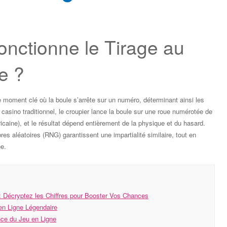
nctionne le Tirage au
e ?
 le moment clé où la boule s’arrête sur un numéro, déterminant ainsi les
casino traditionnel, le croupier lance la boule sur une roue numérotée de
icaine), et le résultat dépend entièrement de la physique et du hasard.
es aléatoires (RNG) garantissent une impartialité similaire, tout en
ée.
: Décryptez les Chiffres pour Booster Vos Chances
 en Ligne Légendaire
nce du Jeu en Ligne