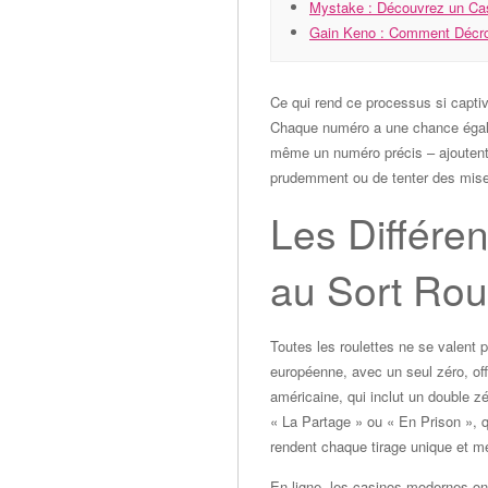
Mystake : Découvrez un Cas
Gain Keno : Comment Décroc
Ce qui rend ce processus si captiv
Chaque numéro a une chance égale d
même un numéro précis – ajoutent 
prudemment ou de tenter des mises
Les Différe
au Sort Rou
Toutes les roulettes ne se valent p
européenne, avec un seul zéro, off
américaine, qui inclut un double z
« La Partage » ou « En Prison », q
rendent chaque tirage unique et mé
En ligne, les casinos modernes ont